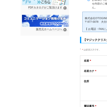
せ内容のご
PDFカタログがご覧頂けます
ん。
株式会社OTOGIN
〒877-0078 
【 お電話・FAXによる
販売元ホームページへ
【マジッククリス
＊
は必須入力です。
名前
＊
名前カナ
＊
住所
電話番号
＊